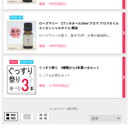
価格： 550円(税込)
PICK UP
ローズマリー CTシネオール10ml アロマ アロマオイル
エッセンシャルオイル 精油
ローズマリーの香り。集中力UP。仕事や勉強時に。
価格： 660円(税込)
NEW
PICK UP
ぐっすり祭り 8種類から3本選べるセット
とってもお得なセット
価格： 1,750円(税込)
1 / 1ページ
（全15件）