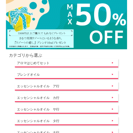
カテゴリから選ぶ
アロマはじめてセット
ブレンドオイル
エッセンシャルオイル ア行
エッセンシャルオイル カ行
エッセンシャルオイル サ行
エッセンシャルオイル タ行
エッセンシャルオイル ナ行