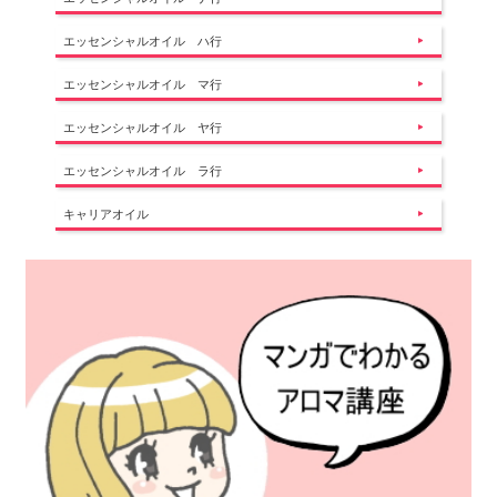
エッセンシャルオイル ハ行
エッセンシャルオイル マ行
エッセンシャルオイル ヤ行
エッセンシャルオイル ラ行
キャリアオイル