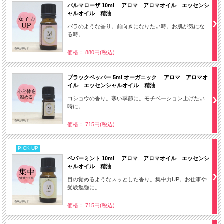
パルマローザ 10ml アロマ アロマオイル エッセンシ
ャルオイル 精油
バラのような香り。前向きになりたい時。お肌が気にな
る時。
価格： 880円(税込)
ブラックペッパー 5ml オーガニック アロマ アロマオ
イル エッセンシャルオイル 精油
コショウの香り。寒い季節に。モチベーション上げたい
時に。
価格： 715円(税込)
PICK UP
ペパーミント 10ml アロマ アロマオイル エッセンシ
ャルオイル 精油
目の覚めるようなスッとした香り。集中力UP。お仕事や
受験勉強に。
価格： 715円(税込)