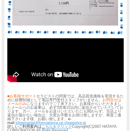
■お客様サポート
セラピストの問屋では、高品質低価格を実現するた
めに経費削減として電話専門受付スタッフがいません。
お問合せは
メールのみ
になりますのでご了承下さい。お客様からいただきまし
たメールへのお返事は、必ず3営業日以内に返信させていただいてお
ります。万一、メールをお送りいただいたにも関わらず、当店より
返信が届かない場合は、大変お手数をお掛け致しますが、再度ご連
絡下さいます様、お願い致します。
e-
mail:
shopmaster@tonyatonya.ve.shopserve.jp
詳しいご利用案内は
こちらをクリック
Copyright(C)2007 HATAYA
CORPORATION.All Right Reserved.