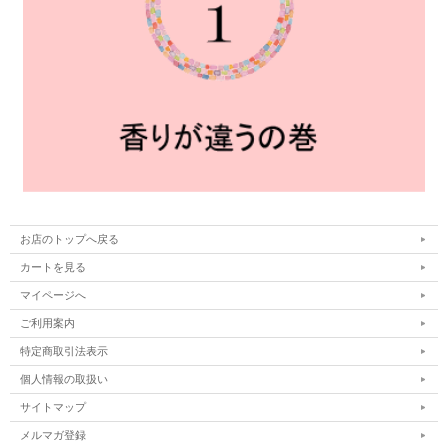
お店のトップへ戻る
カートを見る
マイページへ
ご利用案内
特定商取引法表示
個人情報の取扱い
サイトマップ
メルマガ登録