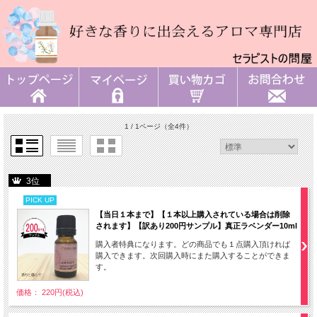
1 / 1ページ
（全4件）
3位
PICK UP
【当日１本まで】【１本以上購入されている場合は削除
されます】【訳あり200円サンプル】真正ラベンダー10ml
購入者特典になります。どの商品でも１点購入頂ければ
購入できます。次回購入時にまた購入することができま
す。
価格： 220円(税込)