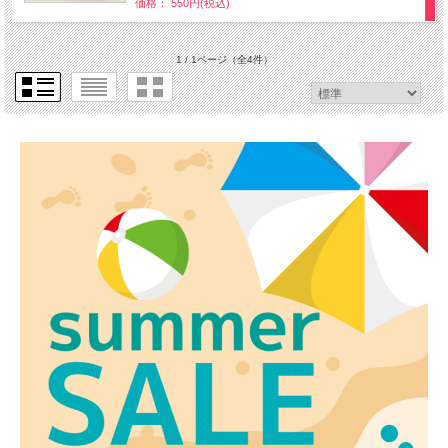
価格： 550円(税込)
1 / 1ページ
（全4件）