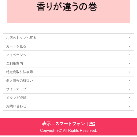
お店のトップへ戻る
カートを見る
マイページへ
ご利用案内
特定商取引法表示
個人情報の取扱い
サイトマップ
メルマガ登録
お問い合わせ
表示：スマートフォン｜
PC
Copyright (C) All Rights Reserved.